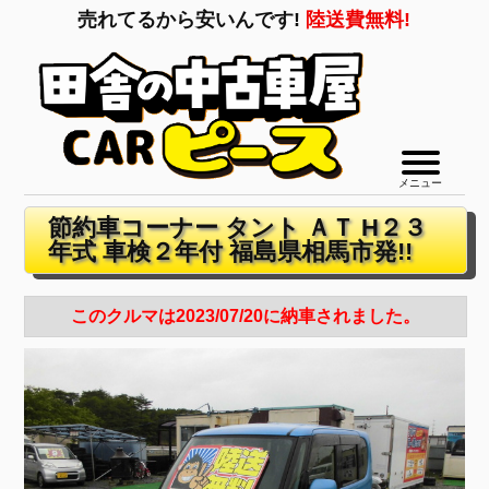
売れてるから安いんです!
陸送費無料!
メニュー
節約車コーナー タント ＡＴ H２３
年式 車検２年付 福島県相馬市発!!
このクルマは2023/07/20に納車されました。