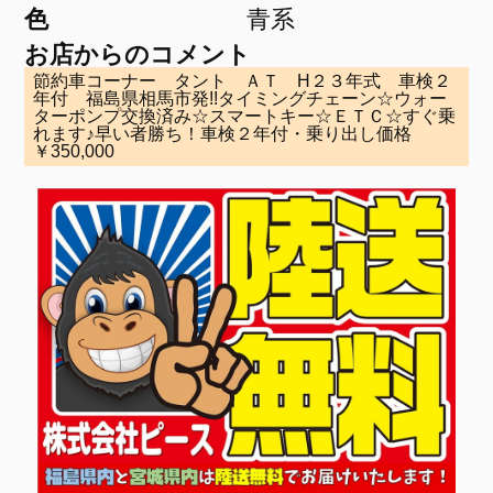
色
青系
お店からのコメント
節約車コーナー タント ＡＴ H２３年式 車検２
年付 福島県相馬市発!!タイミングチェーン☆ウォー
ターポンプ交換済み☆スマートキー☆ＥＴＣ☆すぐ乗
れます♪早い者勝ち！車検２年付・乗り出し価格
￥350,000