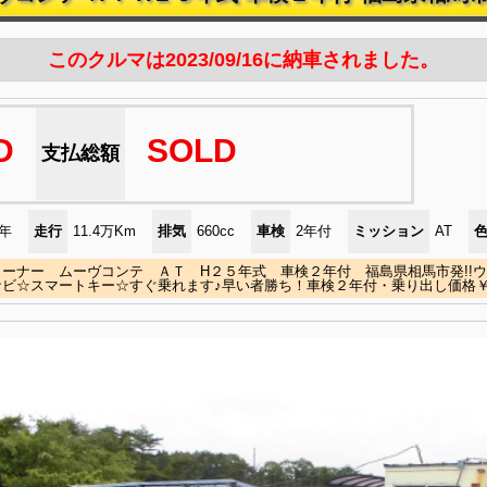
このクルマは2023/09/16に納車されました。
D
SOLD
支払総額
)年
走行
11.4万Km
排気
660cc
車検
2年付
ミッション
AT
コーナー ムーヴコンテ ＡＴ H２５年式 車検２年付 福島県相馬市発!!
ビ☆スマートキー☆すぐ乗れます♪早い者勝ち！車検２年付・乗り出し価格￥45