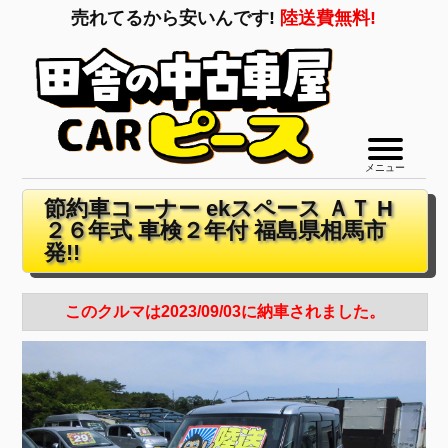
売れてるから安いんです!
陸送費無料!
メニュー
節約車コーナー ekスペース ＡＴ H
２６年式 車検２年付 福島県相馬市
発!!
このクルマは2023/09/03に納車されました。