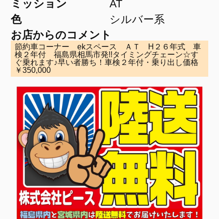
ミッション
AT
色
シルバー系
お店からのコメント
節約車コーナー ekスペース ＡＴ H２６年式 車
検２年付 福島県相馬市発!!タイミングチェーン☆す
ぐ乗れます♪早い者勝ち！車検２年付・乗り出し価格
￥350,000