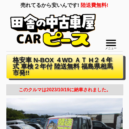
売れてるから安いんです!
陸送費無料!
メニュー
格安車 N-BOX ４WD ＡＴ H２４年
式 車検２年付 陸送無料 福島県相馬
市発!!
このクルマは2023/10/19に納車されました。