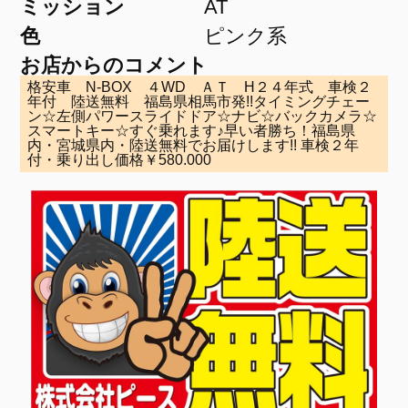
ミッション
AT
色
ピンク系
お店からのコメント
格安車 N-BOX ４WD ＡＴ H２４年式 車検２
年付 陸送無料 福島県相馬市発!!タイミングチェー
ン☆左側パワースライドドア☆ナビ☆バックカメラ☆
スマートキー☆すぐ乗れます♪早い者勝ち！福島県
内・宮城県内・陸送無料でお届けします!! 車検２年
付・乗り出し価格￥580.000