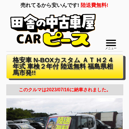
売れてるから安いんです!
陸送費無料!
メニュー
格安車 N-BOXカスタム ＡＴ H２４
年式 車検２年付 陸送無料 福島県相
馬市発!!
このクルマは2023/07/16に納車されました。