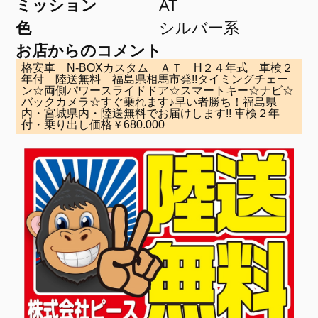
ミッション
AT
色
シルバー系
お店からのコメント
格安車 N-BOXカスタム ＡＴ H２４年式 車検２
年付 陸送無料 福島県相馬市発!!タイミングチェー
ン☆両側パワースライドドア☆スマートキー☆ナビ☆
バックカメラ☆すぐ乗れます♪早い者勝ち！福島県
内・宮城県内・陸送無料でお届けします!! 車検２年
付・乗り出し価格￥680.000