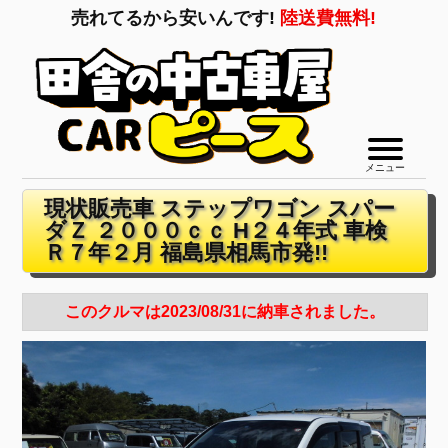
売れてるから安いんです!
陸送費無料!
メニュー
現状販売車 ステップワゴン スパー
ダＺ ２０００ｃｃ H２４年式 車検
Ｒ７年２月 福島県相馬市発!!
このクルマは2023/08/31に納車されました。