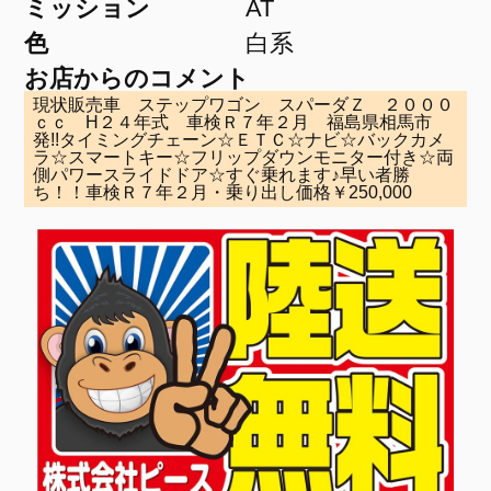
ミッション
AT
色
白系
お店からのコメント
現状販売車 ステップワゴン スパーダＺ ２０００
ｃｃ H２４年式 車検Ｒ７年２月 福島県相馬市
発!!タイミングチェーン☆ＥＴＣ☆ナビ☆バックカメ
ラ☆スマートキー☆フリップダウンモニター付き☆両
側パワースライドドア☆すぐ乗れます♪早い者勝
ち！！車検Ｒ７年２月・乗り出し価格￥250,000