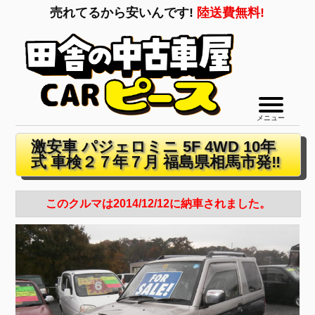
売れてるから安いんです!
陸送費無料!
メニュー
激安車 パジェロミニ 5F 4WD 10年
式 車検２７年７月 福島県相馬市発‼
このクルマは2014/12/12に納車されました。