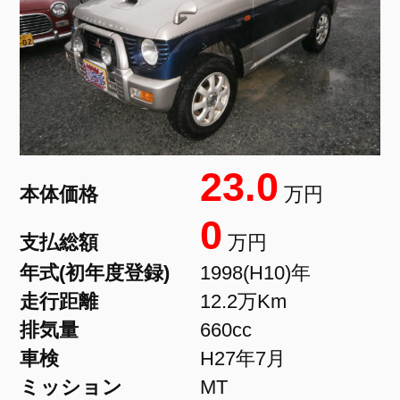
23.0
本体価格
万円
0
支払総額
万円
年式(初年度登録)
1998(H10)年
走行距離
12.2万Km
排気量
660cc
車検
H27年7月
ミッション
MT