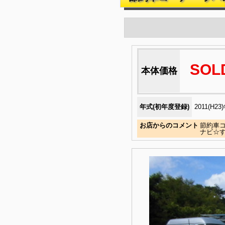
SOL
本体価格
年式(初年度登録)
2011(H23
お店からのコメント
節約車
ナビ☆す