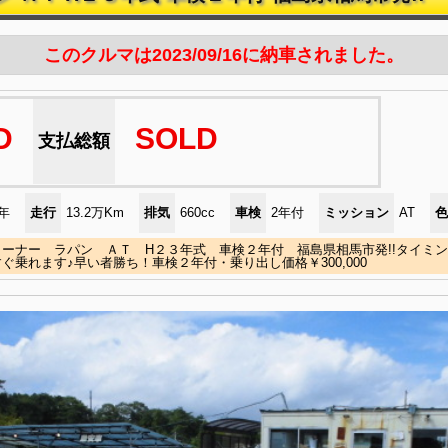
このクルマは2023/09/16に納車されました。
D
SOLD
支払総額
)年
走行
13.2万Km
排気
660cc
車検
2年付
ミッション
AT
色
コーナー ラパン ＡＴ H２３年式 車検２年付 福島県相馬市発!!タイミ
ぐ乗れます♪早い者勝ち！車検２年付・乗り出し価格￥300,000