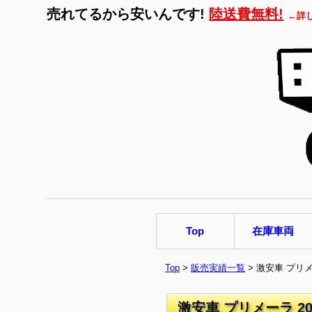
売れてるから安いんです!
陸送費無料!
←詳
Top
在庫車両
Top
>
販売実績一覧
> 激安車 プリメ
激安車 プリメーラ 20