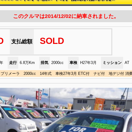
このクルマは2014/12/02に納車されました。
D
SOLD
支払総額
)年
走行
6.8万Km
排気
2000cc
車検
H27年3月
ミッション
AT
プリメーラ 2000cc 14年式 車検27年3月 ETC付 ナビ付 地デジ付 消費税