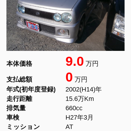
9.0
本体価格
万円
0
支払総額
万円
年式(初年度登録)
2002(H14)年
走行距離
15.6万Km
排気量
660cc
車検
H27年3月
ミッション
AT