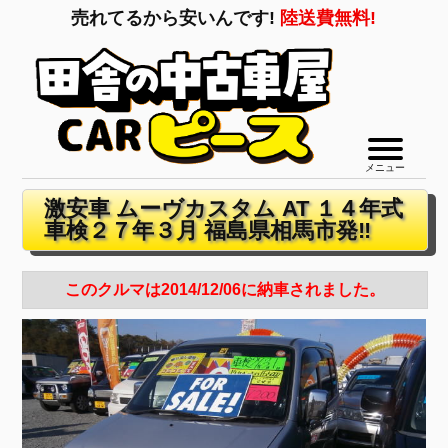
売れてるから安いんです!
陸送費無料!
メニュー
激安車 ムーヴカスタム AT １４年式
車検２７年３月 福島県相馬市発‼
このクルマは2014/12/06に納車されました。