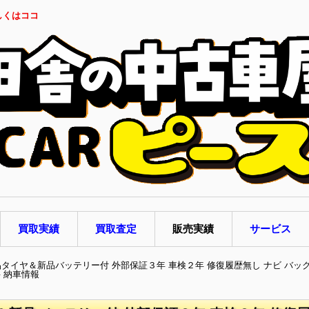
しくはココ
買取実績
買取査定
販売実績
サービス
新品タイヤ＆新品バッテリー付 外部保証３年 車検２年 修復履歴無し ナビ バッ
 納車情報