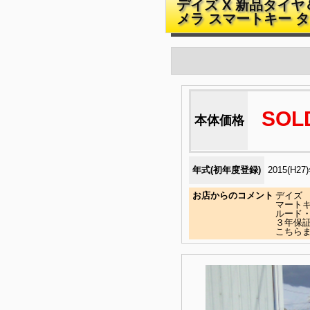
デイズ X 新品タイ
メラ スマートキー 
SOL
本体価格
年式(初年度登録)
2015(H27
お店からのコメント
デイズ
マート
ルード
３年保
こちらま