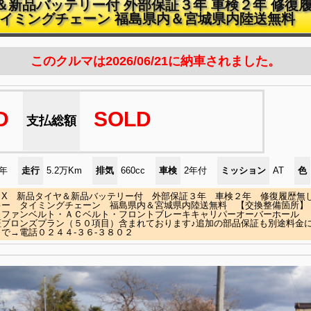
ヤ＆新品バッテリー付 外部保証３年 車検２年 修復履
タイミングチェーン 福島県内＆宮城県内陸送無料
このクルマは2026/06/21に納車されました。
D
SOLD
支払総額
)年
走行
5.2万Km
排気
660cc
車検
2年付
ミッション
AT
色
 X 新品タイヤ＆新品バッテリー付 外部保証３年 車検２年 修復履歴無
キー タイミングチェーン 福島県内＆宮城県内陸送無料 【交換整備箇所】
・ファンベルト・ＡＣベルト・フロントブレーキキャリパーオーバーホール 
証ブロンズプラン（５０項目）含まれております♪追加の部品保証も別途料金
で→電話０２４４-３６-３８０２