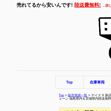
売れてるから安いんです!
陸送費無料!
←詳
Top
在庫車両
Top
>
販売実績一覧
> デイズ X 
ェーン 福島県内＆宮城県内陸送無料