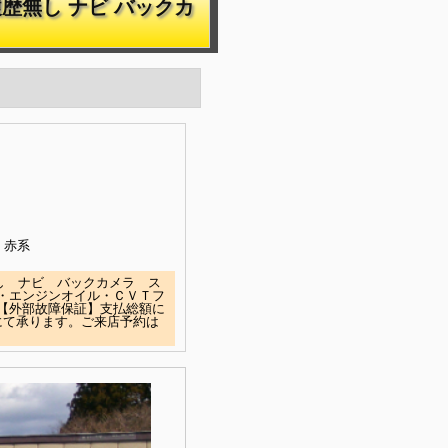
歴無し ナビ バックカ
赤系
し ナビ バックカメラ ス
・エンジンオイル・ＣＶＴフ
【外部故障保証】支払総額に
にて承ります。ご来店予約は