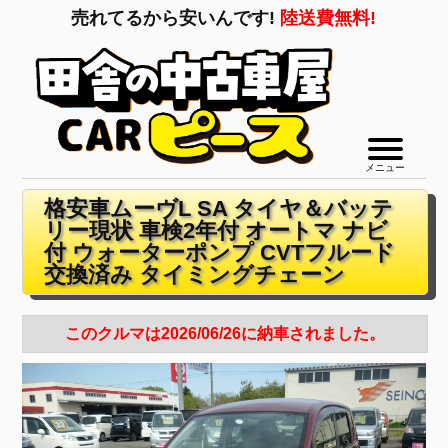
売れてるから安いんです!
陸送費無料!
メニュー
格安車ムーヴL SA タイヤ＆バッテ
リー現状 車検2年付 オートマ ナビ
付 ウォーターポンプ CVTフルード
交換済み タイミングチェーン
このクルマは2026/06/26に納車されました。