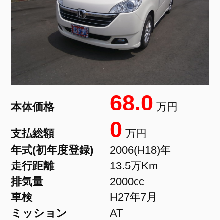
68.0
本体価格
万円
0
支払総額
万円
年式(初年度登録)
2006(H18)年
走行距離
13.5万Km
排気量
2000cc
車検
H27年7月
ミッション
AT