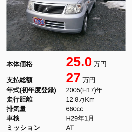
25.0
本体価格
万円
27
支払総額
万円
年式(初年度登録)
2005(H17)年
走行距離
12.8万Km
排気量
660cc
車検
H29年1月
ミッション
AT