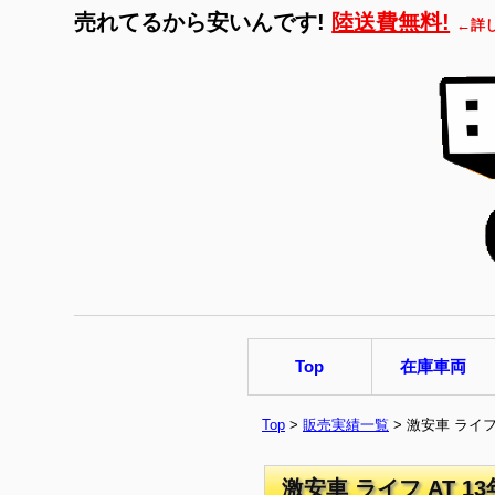
売れてるから安いんです!
陸送費無料!
←詳
Top
在庫車両
Top
>
販売実績一覧
> 激安車 ライフ
激安車 ライフ AT 1