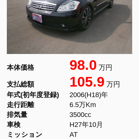
98.0
本体価格
万円
105.9
支払総額
万円
年式(初年度登録)
2006(H18)年
走行距離
6.5万Km
排気量
3500cc
車検
H27年10月
ミッション
AT