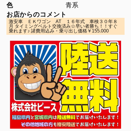
色
青系
お店からのコメント
激安車 ＥＫワゴン AT １６年式 車検３０年８
月 タイミングベルト交換済み☆早い者勝ち！！すぐ
乗れます♪ 諸費用込み・乗り出し価格￥155.000