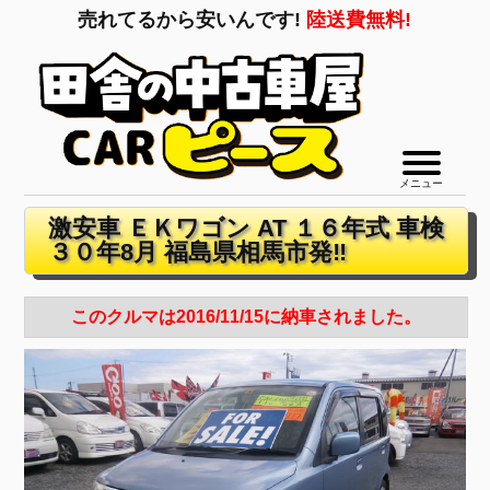
売れてるから安いんです!
陸送費無料!
メニュー
激安車 ＥＫワゴン AT １６年式 車検
３０年8月 福島県相馬市発‼
このクルマは2016/11/15に納車されました。