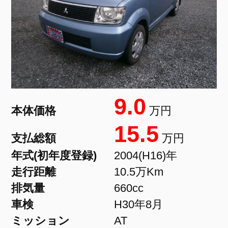
9.0
本体価格
万円
15.5
支払総額
万円
年式(初年度登録)
2004(H16)年
走行距離
10.5万Km
排気量
660cc
車検
H30年8月
ミッション
AT