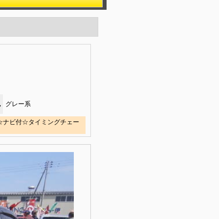
色
グレー系
付☆ナビ付☆タイミングチェー