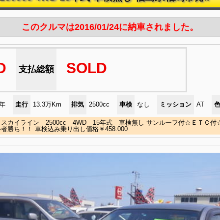
このクルマは2016/01/24に納車されました。
D
SOLD
支払総額
)年
走行
13.3万Km
排気
2500cc
車検
なし
ミッション
AT
スカイライン 2500cc 4WD 15年式 車検無し サンルーフ付☆ＥＴＣ
者勝ち！！ 車検込み乗り出し価格￥458.000