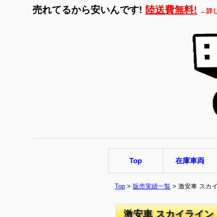
売れてるから安いんです!
陸送費無料!
←詳
Top
在庫車両
Top
>
販売実績一覧
> 激安車 スカイ
激安車 スカイライン 2