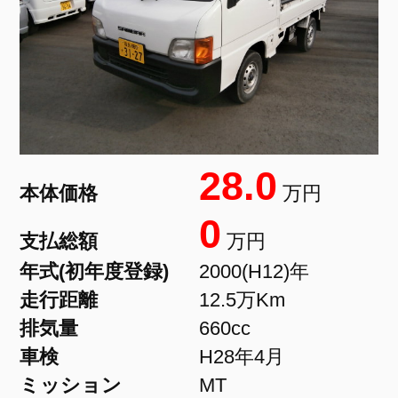
28.0
本体価格
万円
0
支払総額
万円
年式(初年度登録)
2000(H12)年
走行距離
12.5万Km
排気量
660cc
車検
H28年4月
ミッション
MT