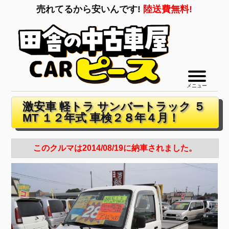
売れてるから安いんです!
陸送費無料!
メニュー
激安車 軽トラ サンバートラック ５
MT １２年式 車検２８年４月！
このクルマは2014/08/19に納車されました。