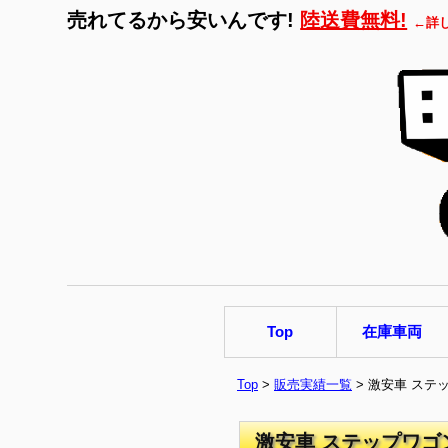
売れてるから安いんです!
陸送費無料!
←詳
Top
在庫車両
Top
>
販売実績一覧
> 激安車 ステッ
激安車 ステップワゴン 