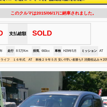
このクルマは2015/06/17に納車されました。
D
SOLD
支払総額
)年
走行
8.5万Km
排気
660cc
車検
H29年5月
ミッション
AT
ライフ １６年式 AT 車検２９年５月 安い‼早い者勝ち‼ 消費税込み￥205.