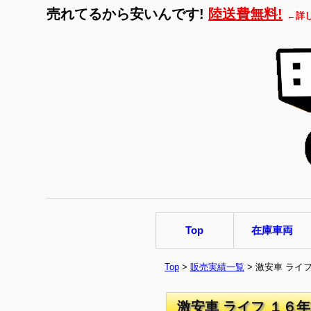
売れてるから安いんです!
陸送費無料!
←詳
Top
在庫車両
Top
>
販売実績一覧
> 激安車 ライ
激安車 ライフ １６年