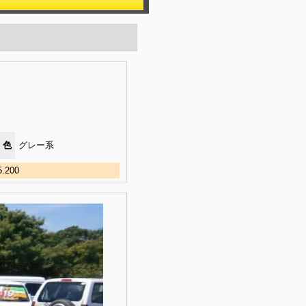
色
グレー系
200