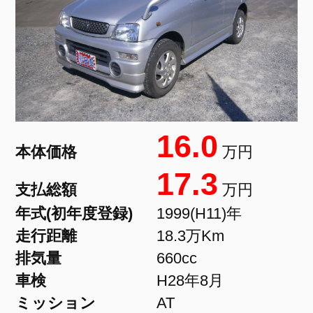
16.0
本体価格
万円
17.3
支払総額
万円
年式(初年度登録)
1999(H11)年
走行距離
18.3万Km
排気量
660cc
車検
H28年8月
ミッション
AT