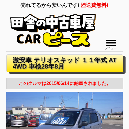
売れてるから安いんです!
陸送費無料!
メニュー
激安車 テリオスキッド １１年式 AT
4WD 車検28年8月
このクルマは2015/06/14に納車されました。