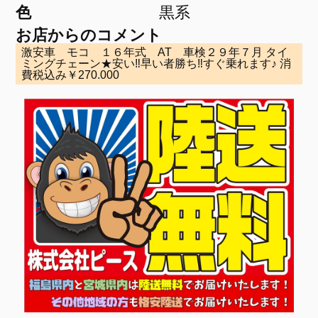
色
黒系
お店からのコメント
激安車 モコ １６年式 AT 車検２９年７月 タイ
ミングチェーン★安い‼早い者勝ち‼すぐ乗れます♪ 消
費税込み￥270.000