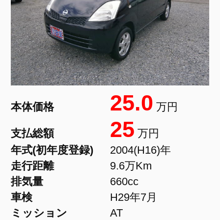
25.0
本体価格
万円
25
支払総額
万円
年式(初年度登録)
2004(H16)年
走行距離
9.6万Km
排気量
660cc
車検
H29年7月
ミッション
AT