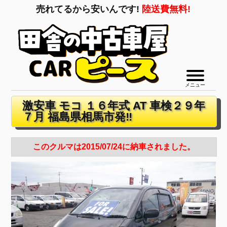
売れてるから安いんです!
陸送費無料!
メニュー
激安車 モコ １６年式 AT 車検２９年
７月 福島県相馬市発‼
このクルマは2015/07/24に納車されました。