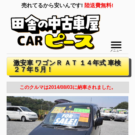
売れてるから安いんです!
陸送費無料!
メニュー
激安車 ワゴンＲ ＡＴ １４年式 車検
２７年５月！
このクルマは2014/08/03に納車されました。