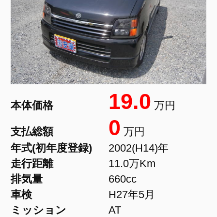
19.0
本体価格
万円
0
支払総額
万円
年式(初年度登録)
2002(H14)年
走行距離
11.0万Km
排気量
660cc
車検
H27年5月
ミッション
AT