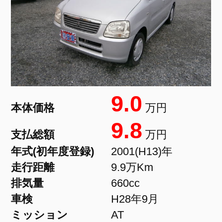
9.0
本体価格
万円
9.8
支払総額
万円
年式(初年度登録)
2001(H13)年
走行距離
9.9万Km
排気量
660cc
車検
H28年9月
ミッション
AT