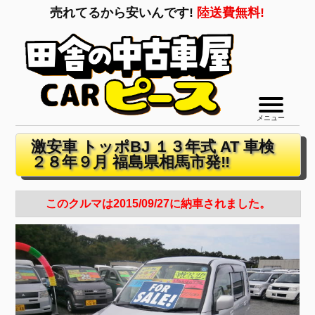
売れてるから安いんです!
陸送費無料!
メニュー
激安車 トッポBJ １３年式 AT 車検
２８年９月 福島県相馬市発‼
このクルマは2015/09/27に納車されました。