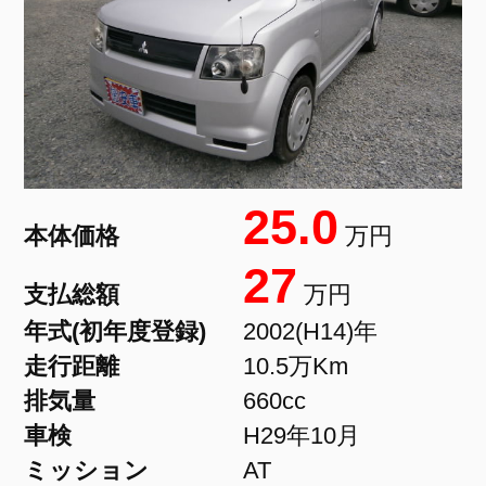
25.0
本体価格
万円
27
支払総額
万円
年式(初年度登録)
2002(H14)年
走行距離
10.5万Km
排気量
660cc
車検
H29年10月
ミッション
AT