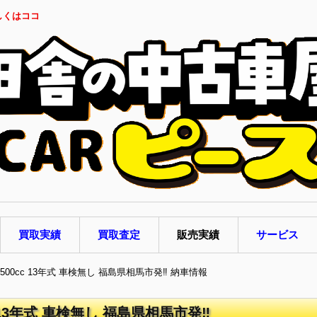
しくはココ
買取実績
買取査定
販売実績
サービス
1500cc 13年式 車検無し 福島県相馬市発‼ 納車情報
c 13年式 車検無し 福島県相馬市発‼