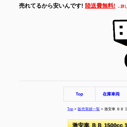
売れてるから安いんです!
陸送費無料!
←詳
Top
在庫車両
Top
>
販売実績一覧
> 激安車 ＢＢ 
激安車 ＢＢ 1500c