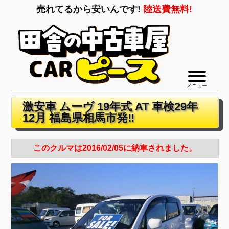
売れてるから安いんです!
陸送費無料!
メニュー
激安車 ムーヴ 19年式 AT 車検29年
12月 福島県相馬市発‼
このクルマは2016/02/05に納車されました。