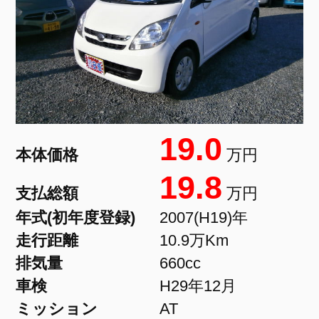
19.0
本体価格
万円
19.8
支払総額
万円
年式(初年度登録)
2007(H19)年
走行距離
10.9万Km
排気量
660cc
車検
H29年12月
ミッション
AT