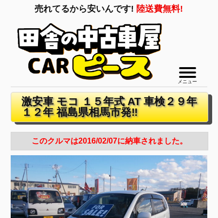
売れてるから安いんです!
陸送費無料!
メニュー
激安車 モコ １５年式 AT 車検２９年
１２年 福島県相馬市発‼
このクルマは2016/02/07に納車されました。