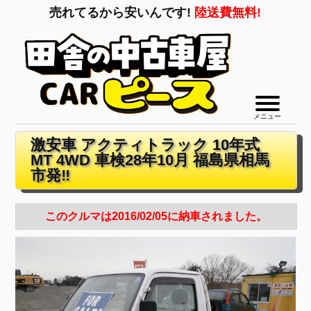
売れてるから安いんです!
陸送費無料!
メニュー
激安車 アクティトラック 10年式
MT 4WD 車検28年10月 福島県相馬
市発‼
このクルマは2016/02/05に納車されました。