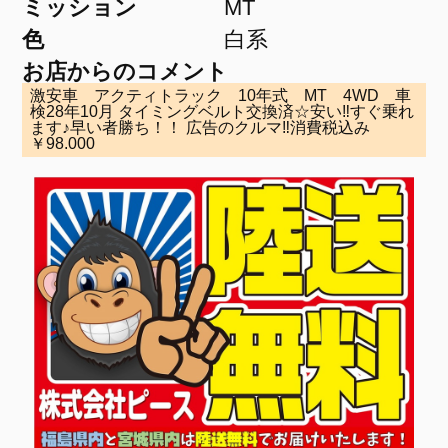
ミッション
MT
色
白系
お店からのコメント
激安車 アクティトラック 10年式 MT 4WD 車
検28年10月 タイミングベルト交換済☆安い‼すぐ乗れ
ます♪早い者勝ち！！ 広告のクルマ‼消費税込み
￥98.000