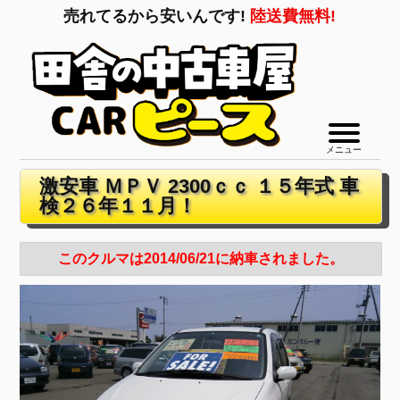
売れてるから安いんです!
陸送費無料!
メニュー
激安車 ＭＰＶ 2300ｃｃ １５年式 車
検２６年１１月！
このクルマは2014/06/21に納車されました。