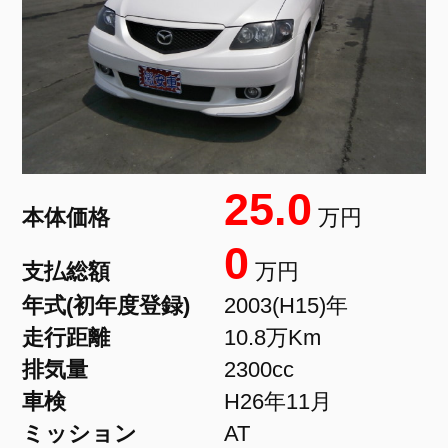
25.0
本体価格
万円
0
支払総額
万円
年式(初年度登録)
2003(H15)年
走行距離
10.8万Km
排気量
2300cc
車検
H26年11月
ミッション
AT