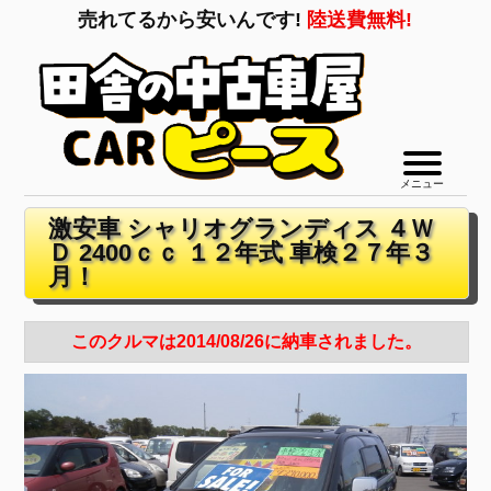
売れてるから安いんです!
陸送費無料!
メニュー
激安車 シャリオグランディス ４Ｗ
Ｄ 2400ｃｃ １２年式 車検２７年３
月！
このクルマは2014/08/26に納車されました。