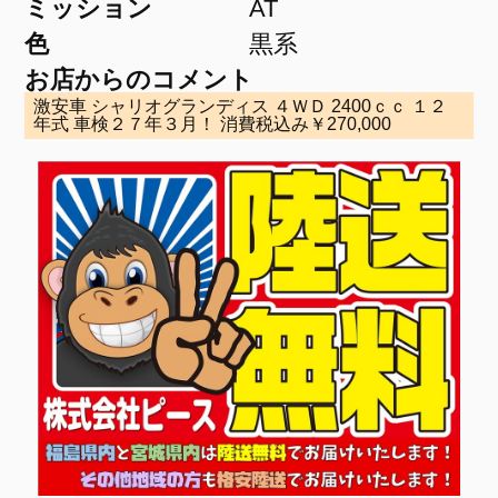
ミッション
AT
色
黒系
お店からのコメント
激安車 シャリオグランディス ４ＷＤ 2400ｃｃ １２
年式 車検２７年３月！ 消費税込み￥270,000