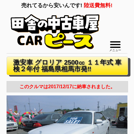
売れてるから安いんです!
陸送費無料!
メニュー
激安車 グロリア 2500㏄ １１年式 車
検２年付 福島県相馬市発‼
このクルマは2017/12/17に納車されました。