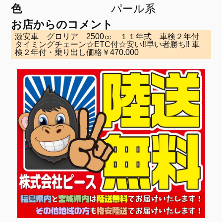
色
パール系
お店からのコメント
激安車 グロリア 2500㏄ １１年式 車検２年付
タイミングチェーン☆ETC付☆安い‼早い者勝ち‼ 車
検２年付・乗り出し価格￥470.000