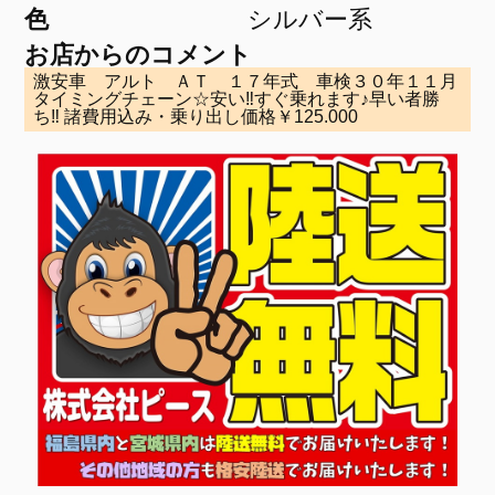
色
シルバー系
お店からのコメント
激安車 アルト ＡＴ １７年式 車検３０年１１月
タイミングチェーン☆安い‼すぐ乗れます♪早い者勝
ち‼ 諸費用込み・乗り出し価格￥125.000