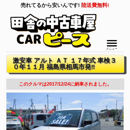
売れてるから安いんです!
陸送費無料!
メニュー
激安車 アルト ＡＴ １７年式 車検３
０年１１月 福島県相馬市発‼
このクルマは2017/12/24に納車されました。