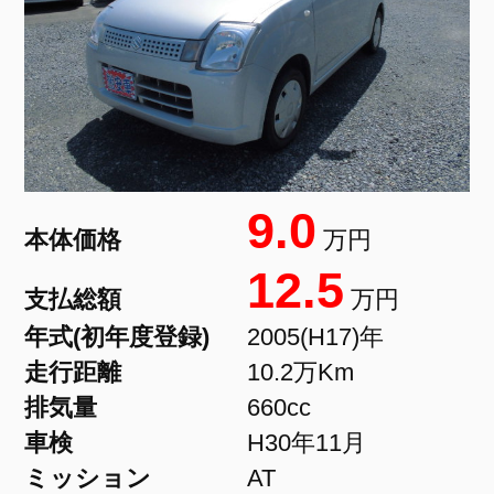
9.0
本体価格
万円
12.5
支払総額
万円
年式(初年度登録)
2005(H17)年
走行距離
10.2万Km
排気量
660cc
車検
H30年11月
ミッション
AT