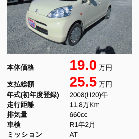
19.0
本体価格
万円
25.5
支払総額
万円
年式(初年度登録)
2008(H20)年
走行距離
11.8万Km
排気量
660cc
車検
R1年2月
ミッション
AT