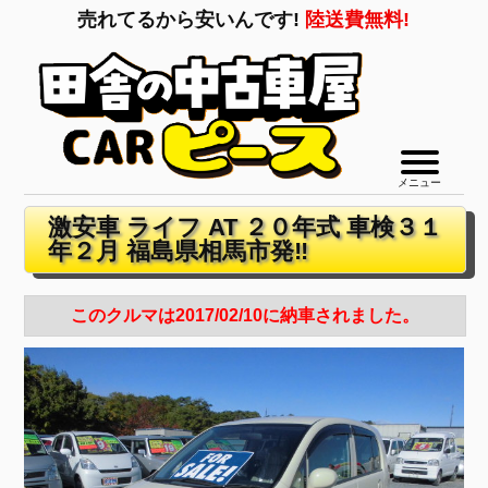
売れてるから安いんです!
陸送費無料!
メニュー
激安車 ライフ AT ２０年式 車検３１
年２月 福島県相馬市発‼
このクルマは2017/02/10に納車されました。