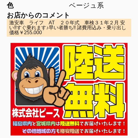
色
ベージュ系
お店からのコメント
激安車 ライフ AT ２０年式 車検３１年２月 安
い‼すぐ乗れます♪早い者勝ち‼ 諸費用込み・乗り出し
価格￥255.000