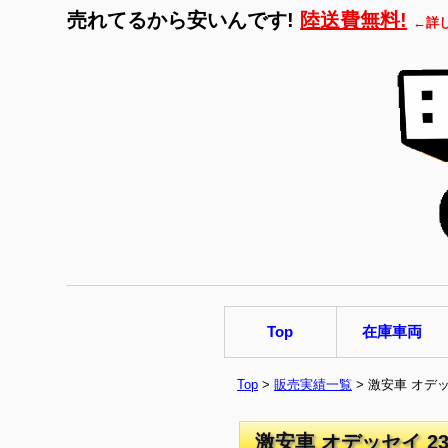
売れてるから安いんです!
陸送費無料!
←詳
Top
在庫車両
Top
>
販売実績一覧
> 激安車 オデ
激安車 オデッセイ 2