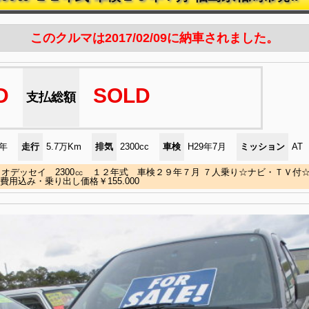
このクルマは2017/02/09に納車されました。
D
SOLD
支払総額
)年
走行
5.7万Km
排気
2300cc
車検
H29年7月
ミッション
AT
オデッセイ 2300㏄ １２年式 車検２９年７月 ７人乗り☆ナビ・ＴＶ付
諸費用込み・乗り出し価格￥155.000