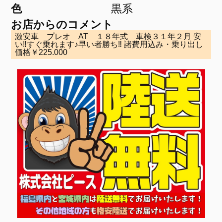
色
黒系
お店からのコメント
激安車 プレオ AT １８年式 車検３１年２月 安
い‼すぐ乗れます♪早い者勝ち‼ 諸費用込み・乗り出し
価格￥225.000