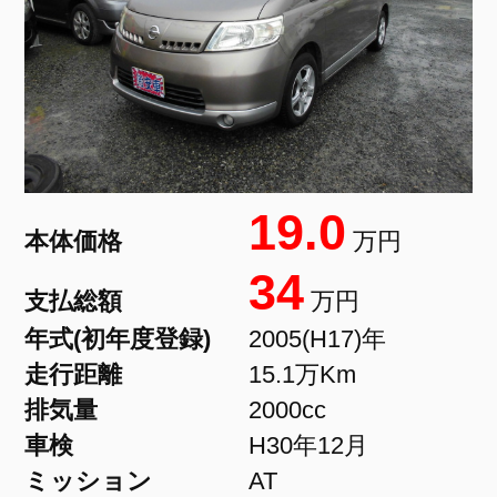
19.0
本体価格
万円
34
支払総額
万円
年式(初年度登録)
2005(H17)年
走行距離
15.1万Km
排気量
2000cc
車検
H30年12月
ミッション
AT