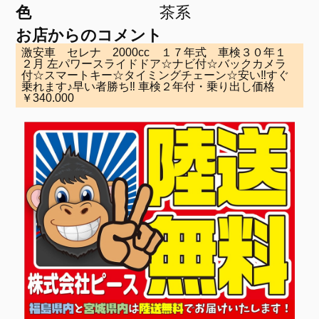
色
茶系
お店からのコメント
激安車 セレナ 2000cc １７年式 車検３０年１
２月 左パワースライドドア☆ナビ付☆バックカメラ
付☆スマートキー☆タイミングチェーン☆安い‼すぐ
乗れます♪早い者勝ち‼ 車検２年付・乗り出し価格
￥340.000