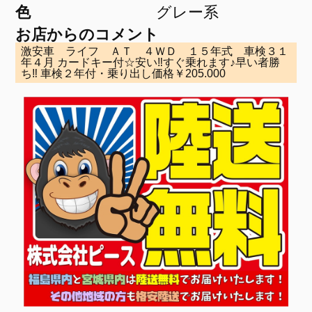
色
グレー系
お店からのコメント
激安車 ライフ ＡＴ ４ＷＤ １５年式 車検３１
年４月 カードキー付☆安い‼すぐ乗れます♪早い者勝
ち‼ 車検２年付・乗り出し価格￥205.000