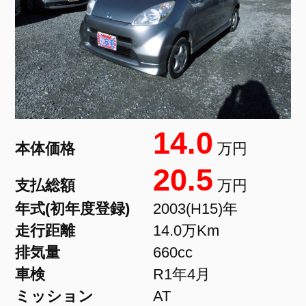
14.0
本体価格
万円
20.5
支払総額
万円
年式(初年度登録)
2003(H15)年
走行距離
14.0万Km
排気量
660cc
車検
R1年4月
ミッション
AT