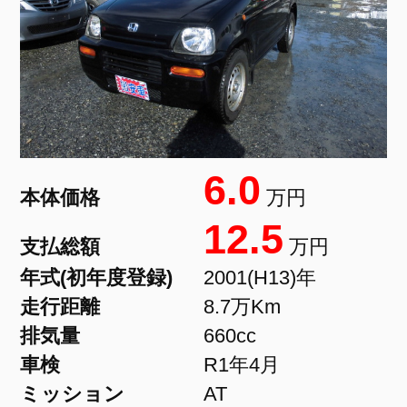
6.0
本体価格
万円
12.5
支払総額
万円
年式(初年度登録)
2001(H13)年
走行距離
8.7万Km
排気量
660cc
車検
R1年4月
ミッション
AT