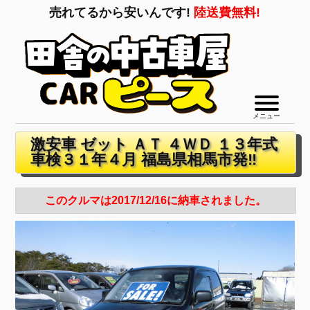
売れてるから安いんです!
陸送費無料!
メニュー
激安車 ゼット ＡＴ ４ＷＤ １３年式
車検３１年４月 福島県相馬市発‼
このクルマは2017/12/16に納車されました。