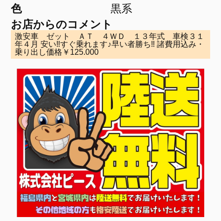
色
黒系
お店からのコメント
激安車 ゼット ＡＴ ４ＷＤ １３年式 車検３１
年４月 安い‼すぐ乗れます♪早い者勝ち‼ 諸費用込み・
乗り出し価格￥125.000