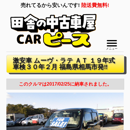
売れてるから安いんです!
陸送費無料!
メニュー
激安車 ムーヴ・ラテ ＡＴ １９年式
車検３０年２月 福島県相馬市発‼
このクルマは2017/02/25に納車されました。