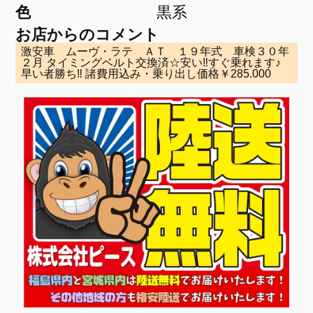
色
黒系
お店からのコメント
激安車 ムーヴ・ラテ ＡＴ １９年式 車検３０年
２月 タイミングベルト交換済☆安い‼すぐ乗れます♪
早い者勝ち‼ 諸費用込み・乗り出し価格￥285.000