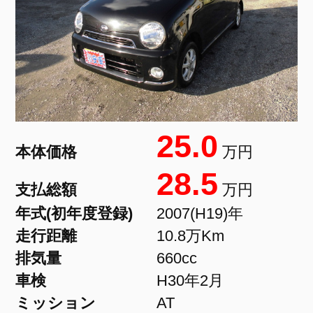
25.0
本体価格
万円
28.5
支払総額
万円
年式(初年度登録)
2007(H19)年
走行距離
10.8万Km
排気量
660cc
車検
H30年2月
ミッション
AT