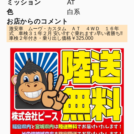
ミッション
AT
色
白系
お店からのコメント
激安車 ムーヴ・カスタム ＡＴ ４ＷＤ １６年
式 車検３１年２月 安い‼すぐ乗れます♪早い者勝ち‼
車検２年付き・乗り出し価格￥325.000