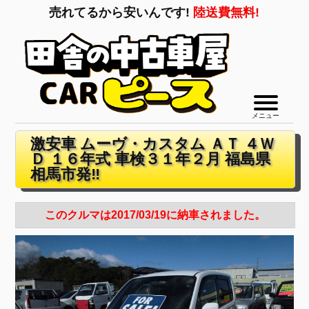
売れてるから安いんです!
陸送費無料!
メニュー
激安車 ムーヴ・カスタム ＡＴ ４Ｗ
Ｄ １６年式 車検３１年２月 福島県
相馬市発‼
このクルマは2017/03/19に納車されました。