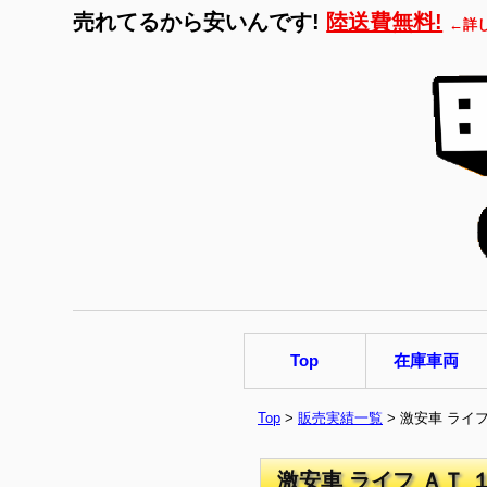
売れてるから安いんです!
陸送費無料!
←詳
Top
在庫車両
Top
>
販売実績一覧
> 激安車 ライ
激安車 ライフ ＡＴ 