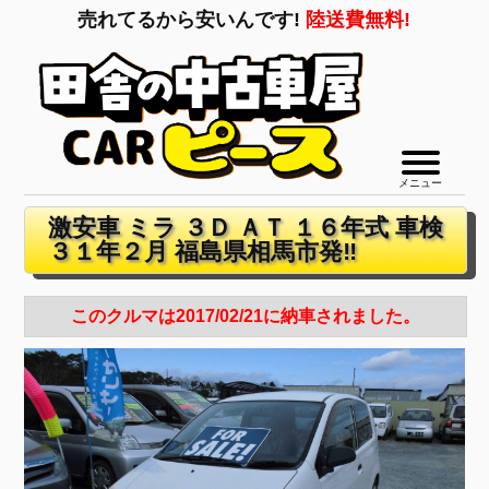
売れてるから安いんです!
陸送費無料!
メニュー
激安車 ミラ ３Ｄ ＡＴ １６年式 車検
３１年２月 福島県相馬市発‼
このクルマは2017/02/21に納車されました。