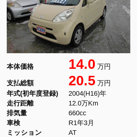
14.0
本体価格
万円
20.5
支払総額
万円
年式(初年度登録)
2004(H16)年
走行距離
12.0万Km
排気量
660cc
車検
R1年3月
ミッション
AT