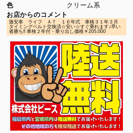
色
クリーム系
お店からのコメント
激安車 ライフ ＡＴ １６年式 車検３１年３月
タイミングベルト交換済☆安い☆すぐ乗れます♪早い
者勝ち‼ 車検２年付・乗り出し価格￥205.000