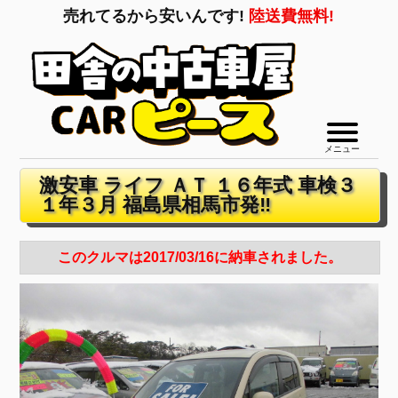
売れてるから安いんです!
陸送費無料!
メニュー
激安車 ライフ ＡＴ １６年式 車検３
１年３月 福島県相馬市発‼
このクルマは2017/03/16に納車されました。