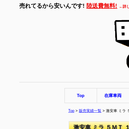
売れてるから安いんです!
陸送費無料!
←詳
Top
在庫車両
Top
>
販売実績一覧
> 激安車 ミラ
激安車 ミラ ５ＭＴ 