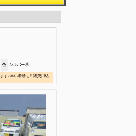
色
シルバー系
す♪早い者勝ち‼ 諸費用込