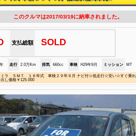
このクルマは2017/03/19に納車されました。
D
SOLD
支払総額
)年
走行
2.0万Km
排気
660cc
車検
H29年9月
ミッション
MT
ミラ ５ＭＴ １６年式 車検２９年９月 ナビ付☆低走行☆安い☆すぐ乗れま
出し価格￥125.000