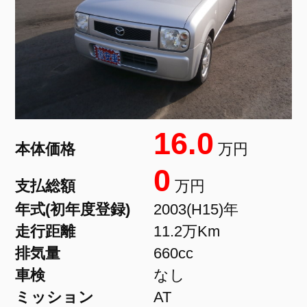
16.0
本体価格
万円
0
支払総額
万円
年式(初年度登録)
2003(H15)年
走行距離
11.2万Km
排気量
660cc
車検
なし
ミッション
AT