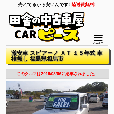
売れてるから安いんです!
陸送費無料!
メニュー
激安車 スピアーノ ＡＴ １５年式 車
検無し 福島県相馬市
このクルマは2019/03/06に納車されました。