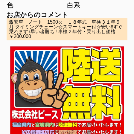
色
白系
お店からのコメント
激安車 ノート 1500㏄ １８年式 車検３１年６
月 タイミングチェーン☆スマートキー付☆安い‼すぐ
乗れます♪早い者勝ち‼ 車検２年付・乗り出し価格
￥200.000