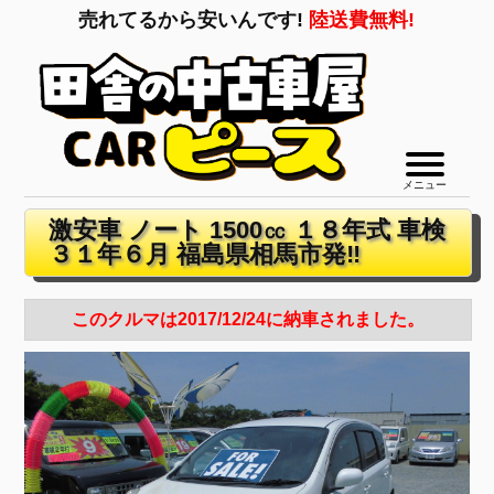
売れてるから安いんです!
陸送費無料!
メニュー
激安車 ノート 1500㏄ １８年式 車検
３１年６月 福島県相馬市発‼
このクルマは2017/12/24に納車されました。