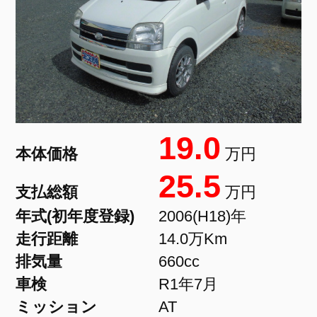
19.0
本体価格
万円
25.5
支払総額
万円
年式(初年度登録)
2006(H18)年
走行距離
14.0万Km
排気量
660cc
車検
R1年7月
ミッション
AT