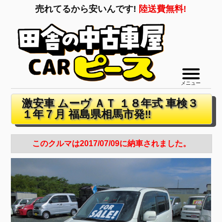
売れてるから安いんです!
陸送費無料!
メニュー
激安車 ムーヴ ＡＴ １８年式 車検３
１年７月 福島県相馬市発‼
このクルマは2017/07/09に納車されました。