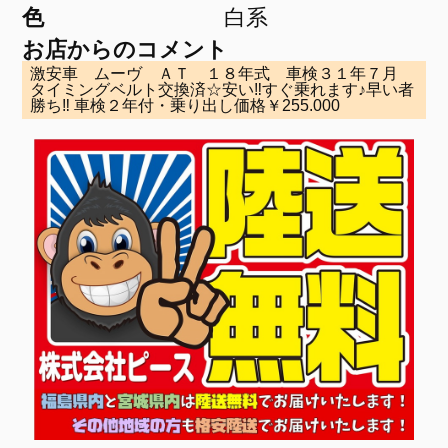
色
白系
お店からのコメント
激安車 ムーヴ ＡＴ １８年式 車検３１年７月
タイミングベルト交換済☆安い‼すぐ乗れます♪早い者
勝ち‼ 車検２年付・乗り出し価格￥255.000