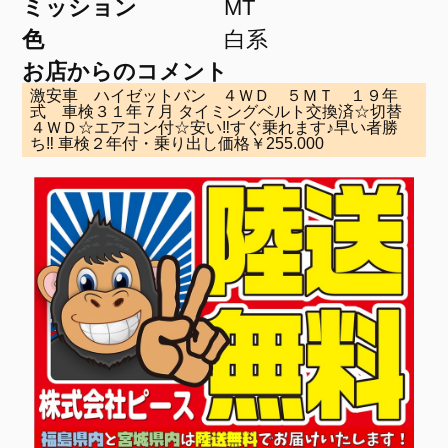
ミッション
MT
色
白系
お店からのコメント
激安車 ハイゼットバン ４ＷＤ ５ＭＴ １９年
式 車検３１年７月 タイミングベルト交換済☆切替
４ＷＤ☆エアコン付☆安い‼すぐ乗れます♪早い者勝
ち‼ 車検２年付・乗り出し価格￥255.000