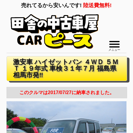
売れてるから安いんです!
陸送費無料!
メニュー
激安車 ハイゼットバン ４ＷＤ ５Ｍ
Ｔ １９年式 車検３１年７月 福島県
相馬市発‼
このクルマは2017/07/27に納車されました。